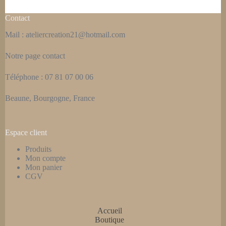
Contact
Mail : ateliercreation21@hotmail.com
Notre page
contact
Téléphone : 07 81 07 00 06
Beaune, Bourgogne, France
Espace client
Produits
Mon compte
Mon panier
CGV
Accueil
Boutique