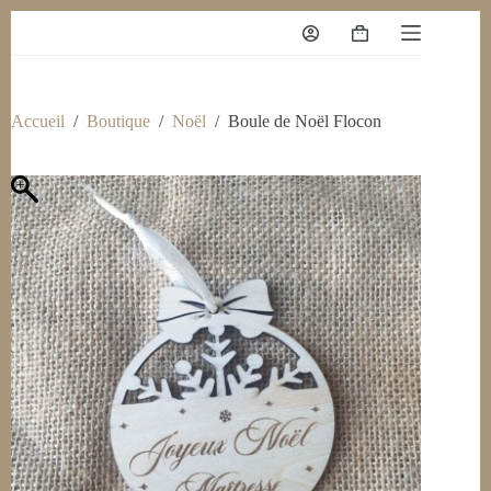
Accueil
/
Boutique
/
Noël
/
Boule de Noël Flocon