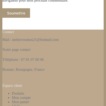
navigateur pour mon prochain commentaire.
Soumettre
Contact
Mail : ateliercreation21@hotmail.com
Notre page
contact
Téléphone : 07 81 07 00 06
Beaune, Bourgogne, France
Espace client
Produits
Mon compte
Mon panier